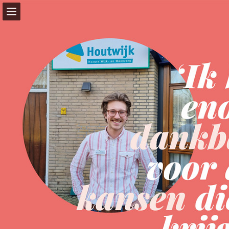
medivacature.nl
Pagina overzicht
Download PDF
Zoeken
Publicatie rapporteren