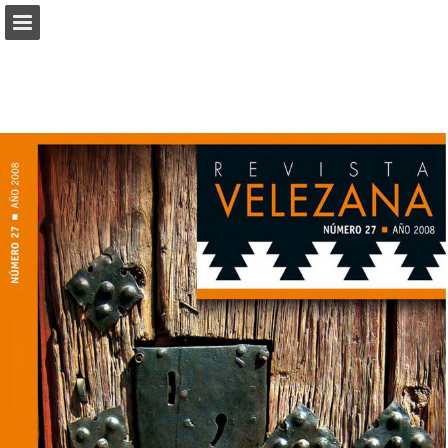
angarmegia.es
Vista previa de páginas
Descargar PDF
Informe de publicación
Desarrollado por Publitas