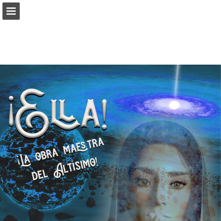
angarmegia.es
Vista previa de páginas
Descargar PDF
Informe de publicación
Desarrollado por Publitas