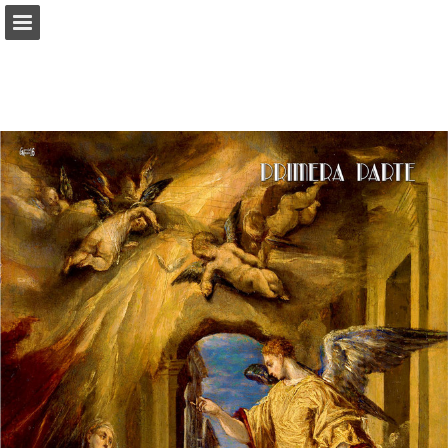
angarmegia.es
Vista previa de páginas
Descargar PDF
Informe de publicación
Desarrollado por Publitas