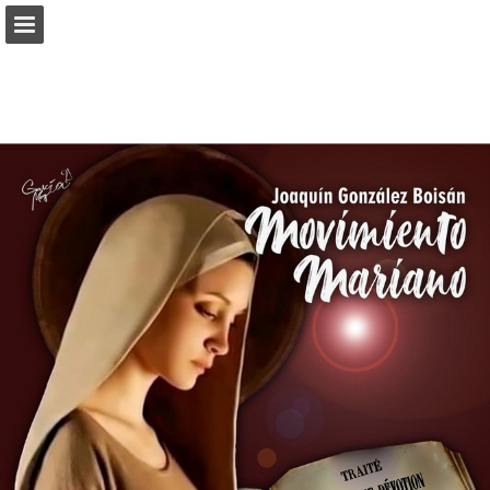
angarmegia.es
Vista previa de páginas
Descargar PDF
Informe de publicación
Desarrollado por Publitas