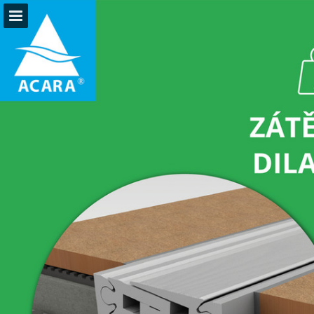
Náhled stránky
Stáhnout PDF
Hledat
Zpráva Publikace