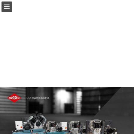
Pagina overzicht
Download PDF
Publicatie rapporteren
Mogelijk gemaakt door Publitas