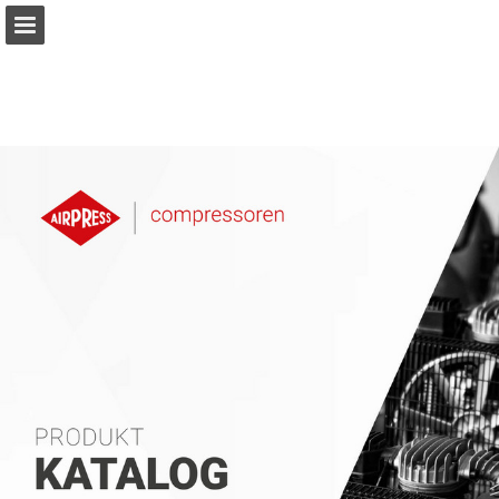
Pagina overzicht
Download PDF
Publicatie rapporteren
Mogelijk gemaakt door Publitas