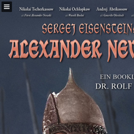
Seitenübersicht
PDF herunterladen
Suchen
Publikation melden