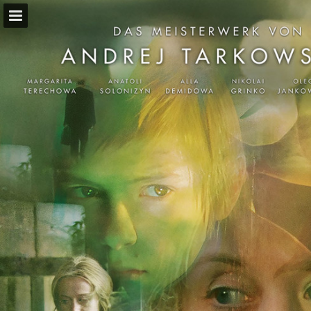
Seitenübersicht
PDF herunterladen
Suchen
Publikation melden