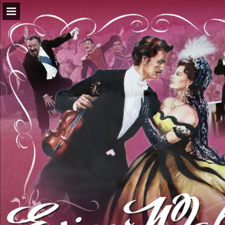
Seitenübersicht
PDF herunterladen
Suchen
Publikation melden