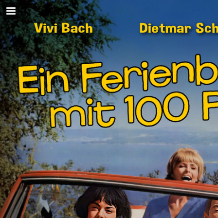
Seitenübersicht
PDF herunterladen
Suchen
Publikation melden