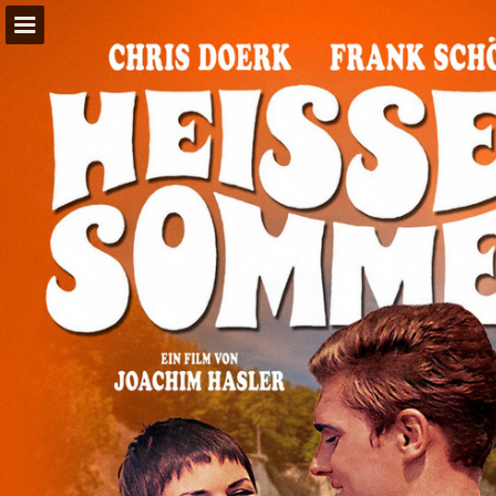
Seitenübersicht
PDF herunterladen
Suchen
Publikation melden