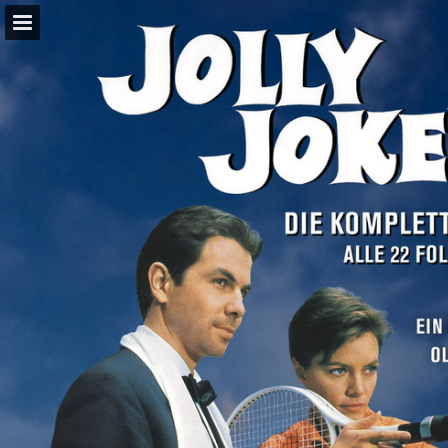
Seitenübersicht
PDF herunterladen
Suchen
Publikation melden