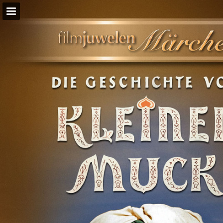
Seitenübersicht
PDF herunterladen
Suchen
Publikation melden