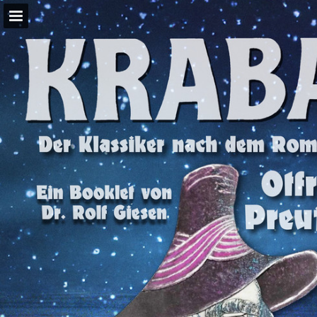
Seitenübersicht
PDF herunterladen
Suchen
Publikation melden