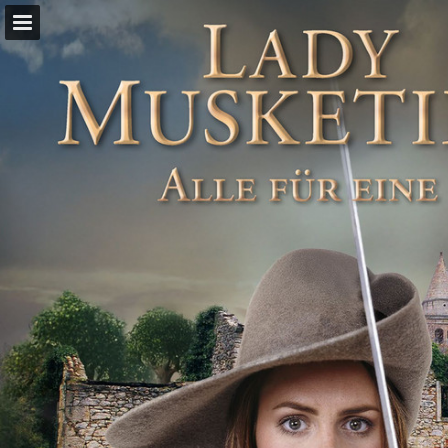
Seitenübersicht
PDF herunterladen
Suchen
Publikation melden