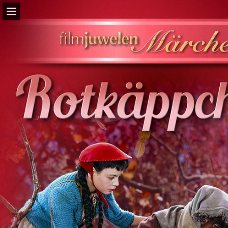
Seitenübersicht
PDF herunterladen
Suchen
Publikation melden