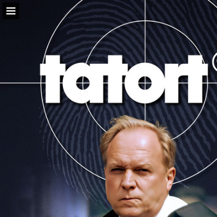
Seitenübersicht
PDF herunterladen
Suchen
Publikation melden