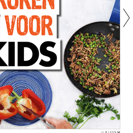
1
/
113