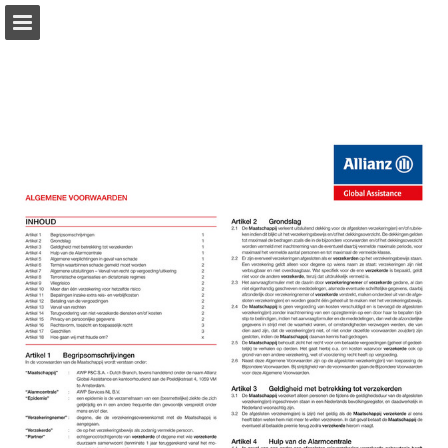
allianz-assistance.nl
Pagina overzicht
Download PDF
Zoeken
Publicatie rapporteren