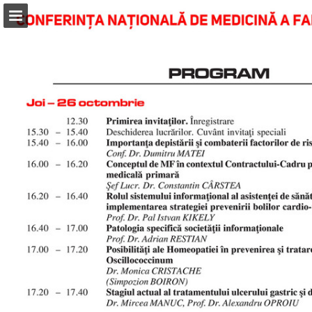
Prezentare generală pagină
Publicarea raportului
Turn your PDFs into beautiful, online publications
for free.