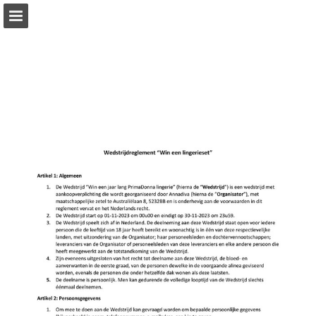
annadiva.nl
Pagina overzicht
Download PDF
Publicatie rapporteren