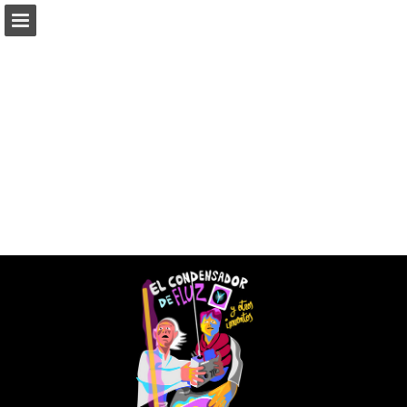
graphic-recording.es
Vista previa de páginas
Descargar PDF
Informe de publicación
Desarrollado por Publitas