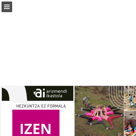
athlon.eus
Vista previa de páginas
Descargar PDF
Informe de publicación
Desarrollado por Publitas