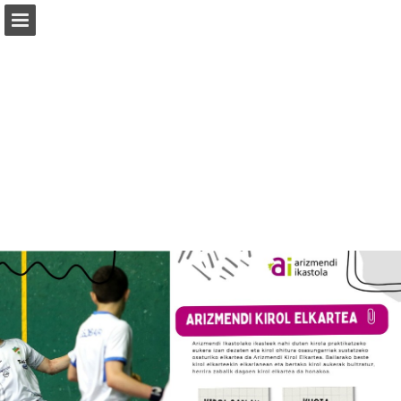
athlon.eus
Vista previa de páginas
Descargar PDF
Informe de publicación
Desarrollado por Publitas