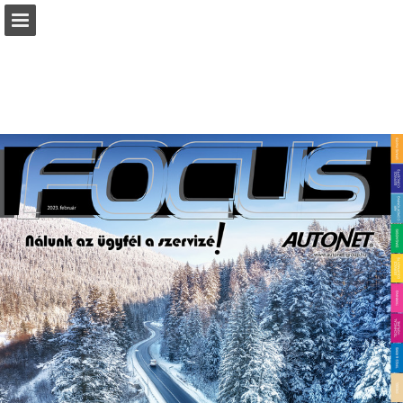
Oldal áttekintése
Letöltés PDF
Keresés
Jelentés közzététele