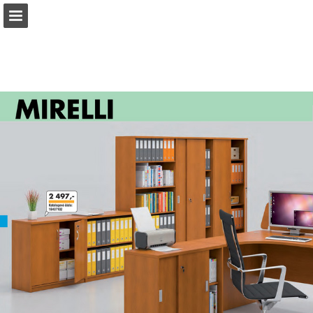
b2bpartner.cz
Náhled stránky
Stáhnout PDF
Hledat
Zpráva Publikace