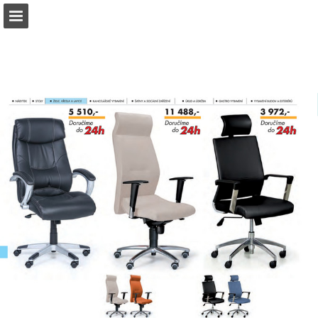
b2bpartner.cz
Náhled stránky
Stáhnout PDF
Hledat
Zpráva Publikace