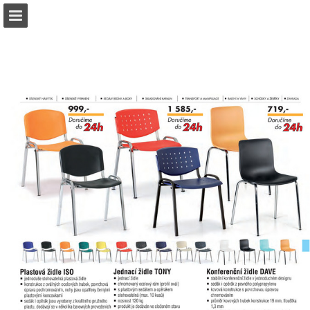
b2bpartner.cz
Náhled stránky
Stáhnout PDF
Hledat
Zpráva Publikace