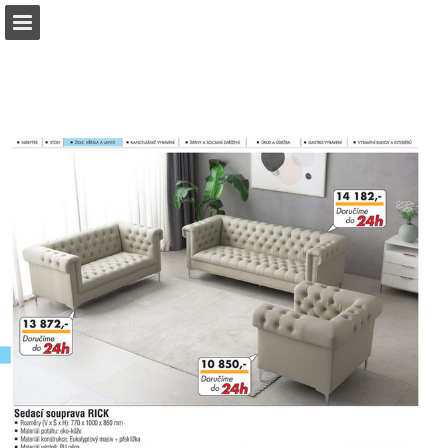
b2bpartner.cz
Náhled stránky
Stáhnout PDF
Hledat
Zpráva Publikace