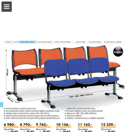
b2bpartner.cz
Náhled stránky
Stáhnout PDF
Hledat
Zpráva Publikace