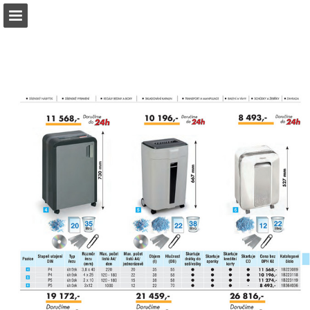
b2bpartner.cz
Náhled stránky
Stáhnout PDF
Hledat
Zpráva Publikace