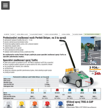
b2bpartner.cz
Náhled stránky
Stáhnout PDF
Hledat
Zpráva Publikace