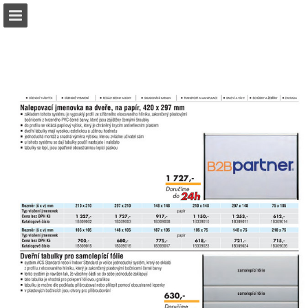
b2bpartner.cz
Náhled stránky
Stáhnout PDF
Hledat
Zpráva Publikace