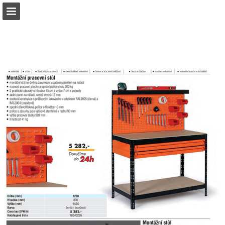
b2bpartner.cz
Náhled stránky
Stáhnout PDF
Hledat
Zpráva Publikace