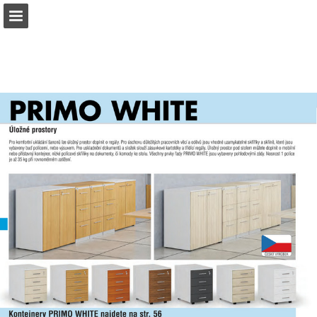
b2bpartner.cz
Náhled stránky
Stáhnout PDF
Hledat
Zpráva Publikace