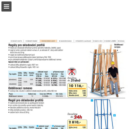
b2bpartner.cz
Náhled stránky
Stáhnout PDF
Hledat
Zpráva Publikace