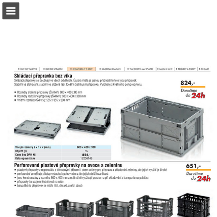
b2bpartner.cz
Náhled stránky
Stáhnout PDF
Hledat
Zpráva Publikace