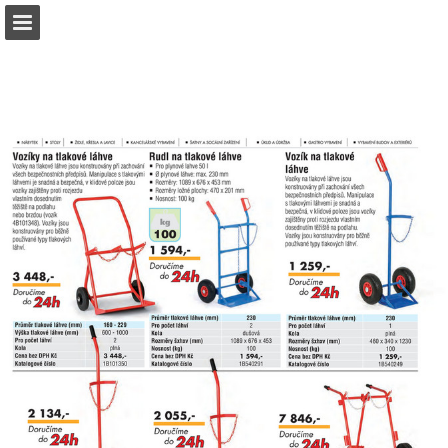
b2bpartner.cz
Náhled stránky
Stáhnout PDF
Hledat
Zpráva Publikace