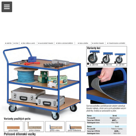
b2bpartner.cz
Náhled stránky
Stáhnout PDF
Hledat
Zpráva Publikace