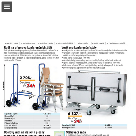
b2bpartner.cz
Náhled stránky
Stáhnout PDF
Hledat
Zpráva Publikace