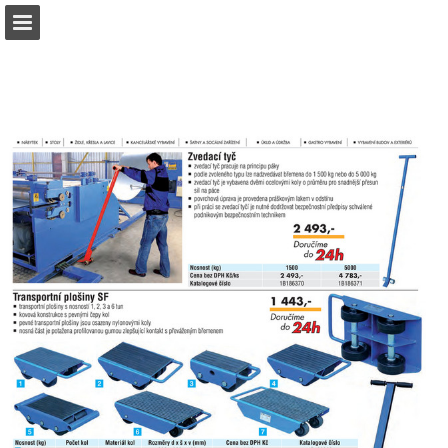
b2bpartner.cz
Náhled stránky
Stáhnout PDF
Hledat
Zpráva Publikace