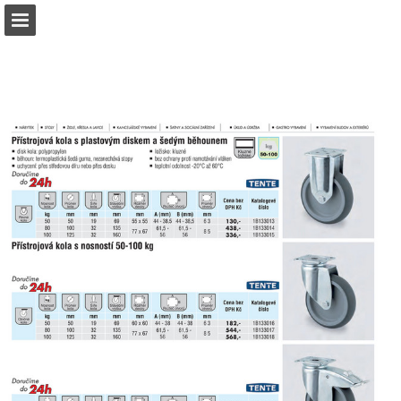
b2bpartner.cz
Náhled stránky
Stáhnout PDF
Hledat
Zpráva Publikace