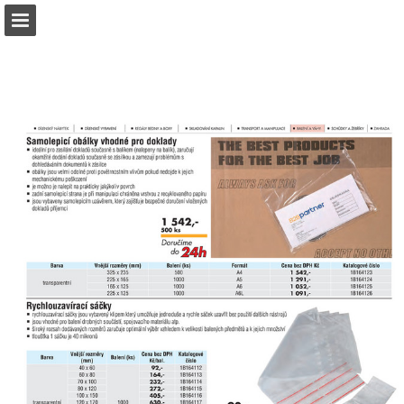
b2bpartner.cz
Náhled stránky
Stáhnout PDF
Hledat
Zpráva Publikace