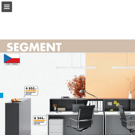
b2bpartner.cz
Náhled stránky
Stáhnout PDF
Hledat
Zpráva Publikace