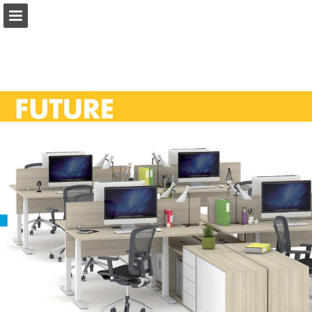
b2bpartner.cz
Náhled stránky
Stáhnout PDF
Hledat
Zpráva Publikace