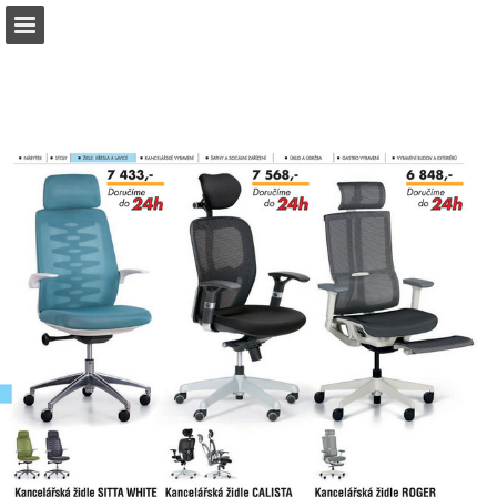
b2bpartner.cz
Náhled stránky
Stáhnout PDF
Hledat
Zpráva Publikace