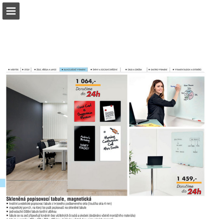
b2bpartner.cz
Náhled stránky
Stáhnout PDF
Hledat
Zpráva Publikace