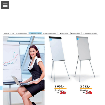
b2bpartner.cz
Náhled stránky
Stáhnout PDF
Hledat
Zpráva Publikace